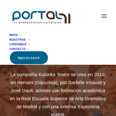
INICIO
NOSOTRAS
COMPAÑÍAS
CONTACTO
Kulunka Teatro
BUSCADOR
La compañía Kulunka Teatro se crea en 2010,
en Hernani (Gipuzkoa), por Garbiñe Insausti y
José Dault, actores con formación académica
en la Real Escuela Superior de Arte Dramático
de Madrid y con una extensa trayectoria
teatral.